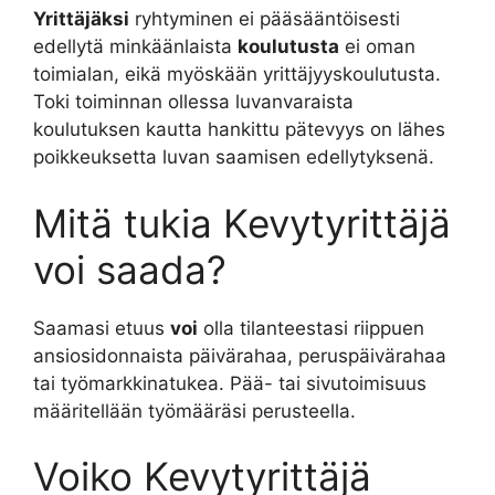
Yrittäjäksi
ryhtyminen ei pääsääntöisesti
edellytä minkäänlaista
koulutusta
ei oman
toimialan, eikä myöskään yrittäjyyskoulutusta.
Toki toiminnan ollessa luvanvaraista
koulutuksen kautta hankittu pätevyys on lähes
poikkeuksetta luvan saamisen edellytyksenä.
Mitä tukia Kevytyrittäjä
voi saada?
Saamasi etuus
voi
olla tilanteestasi riippuen
ansiosidonnaista päivärahaa, peruspäivärahaa
tai työmarkkinatukea. Pää- tai sivutoimisuus
määritellään työmääräsi perusteella.
Voiko Kevytyrittäjä