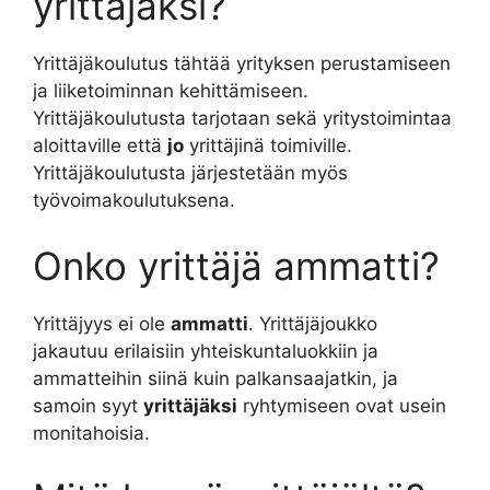
yrittäjäksi?
Yrittäjäkoulutus tähtää yrityksen perustamiseen
ja liiketoiminnan kehittämiseen.
Yrittäjäkoulutusta tarjotaan sekä yritystoimintaa
aloittaville että
jo
yrittäjinä toimiville.
Yrittäjäkoulutusta järjestetään myös
työvoimakoulutuksena.
Onko yrittäjä ammatti?
Yrittäjyys ei ole
ammatti
. Yrittäjäjoukko
jakautuu erilaisiin yhteiskuntaluokkiin ja
ammatteihin siinä kuin palkansaajatkin, ja
samoin syyt
yrittäjäksi
ryhtymiseen ovat usein
monitahoisia.