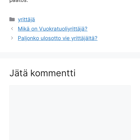
päätös.
Kategoriat
yrittäjä
Artikkelien
Mikä on Vuokratuoliyrittäjä?
selaus
Paljonko ulosotto vie yrittäjältä?
Jätä kommentti
Kommentti