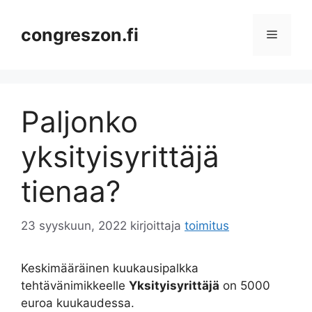
Siirry
sisältöön
congreszon.fi
Valikko
Paljonko
yksityisyrittäjä
tienaa?
23 syyskuun, 2022
kirjoittaja
toimitus
Keskimääräinen kuukausipalkka
tehtävänimikkeelle
Yksityisyrittäjä
on 5000
euroa kuukaudessa.