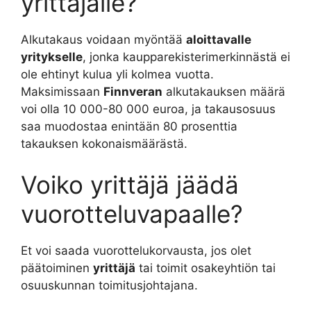
yrittäjälle?
Alkutakaus voidaan myöntää
aloittavalle
yritykselle
, jonka kaupparekisterimerkinnästä ei
ole ehtinyt kulua yli kolmea vuotta.
Maksimissaan
Finnveran
alkutakauksen määrä
voi olla 10 000-80 000 euroa, ja takausosuus
saa muodostaa enintään 80 prosenttia
takauksen kokonaismäärästä.
Voiko yrittäjä jäädä
vuorotteluvapaalle?
Et voi saada vuorottelukorvausta, jos olet
päätoiminen
yrittäjä
tai toimit osakeyhtiön tai
osuuskunnan toimitusjohtajana.