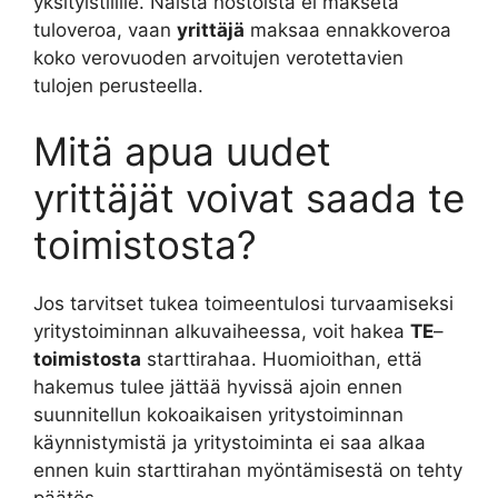
yksityistilille. Näistä nostoista ei makseta
tuloveroa, vaan
yrittäjä
maksaa ennakkoveroa
koko verovuoden arvoitujen verotettavien
tulojen perusteella.
Mitä apua uudet
yrittäjät voivat saada te
toimistosta?
Jos tarvitset tukea toimeentulosi turvaamiseksi
yritystoiminnan alkuvaiheessa, voit hakea
TE
–
toimistosta
starttirahaa. Huomioithan, että
hakemus tulee jättää hyvissä ajoin ennen
suunnitellun kokoaikaisen yritystoiminnan
käynnistymistä ja yritystoiminta ei saa alkaa
ennen kuin starttirahan myöntämisestä on tehty