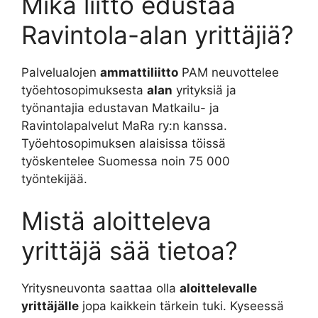
Mikä liitto edustaa
Ravintola-alan yrittäjiä?
Palvelualojen
ammattiliitto
PAM neuvottelee
työehtosopimuksesta
alan
yrityksiä ja
työnantajia edustavan Matkailu- ja
Ravintolapalvelut MaRa ry:n kanssa.
Työehtosopimuksen alaisissa töissä
työskentelee Suomessa noin 75 000
työntekijää.
Mistä aloitteleva
yrittäjä sää tietoa?
Yritysneuvonta saattaa olla
aloittelevalle
yrittäjälle
jopa kaikkein tärkein tuki. Kyseessä