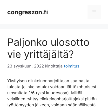
Siirry
sisältöön
congreszon.fi
Valikko
Paljonko ulosotto
vie yrittäjältä?
23 syyskuun, 2022
kirjoittaja
toimitus
Yksityisen elinkeinonharjoittajan saamasta
tulosta (elinkeinotulo) voidaan lähtökohtaisesti
ulosmitata 1/6 (yksi kuudesosa). Mikäli
velallinen ryhtyy elinkeinonharjoittajaksi pitkän
työttömyyden jälkeen, voidaan säännöllisestä