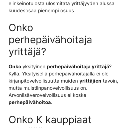
elinkeinotulosta ulosmitata yrittäjyyden alussa
kuudesosaa pienempi osuus.
Onko
perhepäivähoitaja
yrittäjä?
Onko
yksityinen
perhepäivähoitaja yrittäjä
?
Kyllä. Yksityisellä perhepäivähoitajalla ei ole
kirjanpitovelvollisuutta muiden
yrittäjien
tavoin,
mutta muistiinpanovelvollisuus on.
Arvonlisäverovelvollisuus ei koske
perhepäivähoitoa
.
Onko K kauppiaat