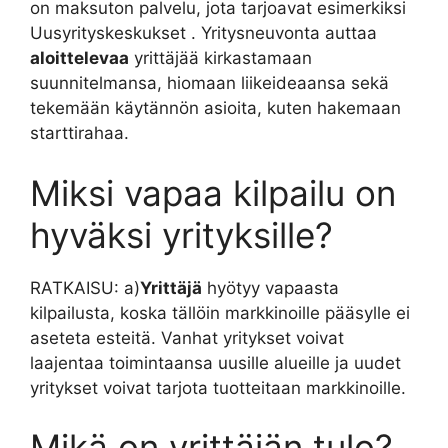
on maksuton palvelu, jota tarjoavat esimerkiksi
Uusyrityskeskukset‍ . Yritysneuvonta auttaa
aloittelevaa
yrittäjää kirkastamaan
suunnitelmansa, hiomaan liikeideaansa sekä
tekemään käytännön asioita, kuten hakemaan
starttirahaa.
Miksi vapaa kilpailu on
hyväksi yrityksille?
RATKAISU: a)
Yrittäjä
hyötyy vapaasta
kilpailusta, koska tällöin markkinoille pääsylle ei
aseteta esteitä. Vanhat yritykset voivat
laajentaa toimintaansa uusille alueille ja uudet
yritykset voivat tarjota tuotteitaan markkinoille.
Mikä on yrittäjän tulo?