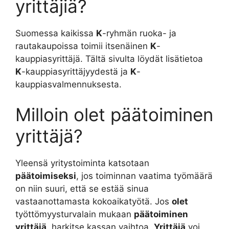
yrittäjiä?
Suomessa kaikissa
K
-ryhmän ruoka- ja
rautakaupoissa toimii itsenäinen
K
-
kauppiasyrittäjä. Tältä sivulta löydät lisätietoa
K
-kauppiasyrittäjyydestä ja
K
-
kauppiasvalmennuksesta.
Milloin olet päätoiminen
yrittäjä?
Yleensä yritystoiminta katsotaan
päätoimiseksi
, jos toiminnan vaatima työmäärä
on niin suuri, että se estää sinua
vastaanottamasta kokoaikatyötä. Jos
olet
työttömyysturvalain mukaan
päätoiminen
yrittäjä
, harkitse kassan vaihtoa.
Yrittäjä
voi