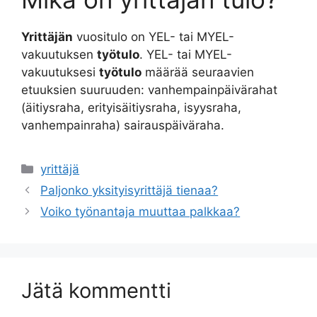
Yrittäjän
vuositulo on YEL- tai MYEL-
vakuutuksen
työtulo
. YEL- tai MYEL-
vakuutuksesi
työtulo
määrää seuraavien
etuuksien suuruuden: vanhempainpäivärahat
(äitiysraha, erityisäitiysraha, isyysraha,
vanhempainraha) sairauspäiväraha.
Kategoriat
yrittäjä
Artikkelien
Paljonko yksityisyrittäjä tienaa?
selaus
Voiko työnantaja muuttaa palkkaa?
Jätä kommentti